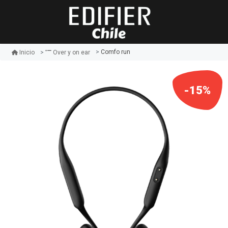
Comfo run
Inicio
Over y on ear
-15%