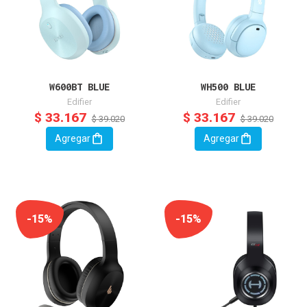
W600BT BLUE
WH500 BLUE
Edifier
Edifier
$ 33.167
$ 33.167
$ 39.020
$ 39.020
Agregar
Agregar
-15%
-15%