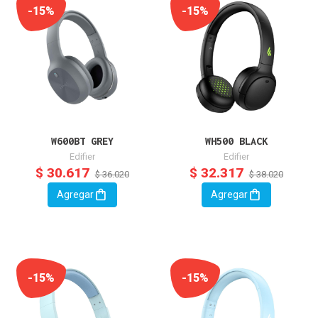
-15%
-15%
W600BT GREY
WH500 BLACK
Edifier
Edifier
$ 30.617
$ 32.317
$ 36.020
$ 38.020
Agregar
Agregar
-15%
-15%