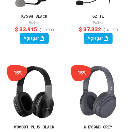
K750W BLACK
G2 II
Edifier
Edifier
$ 33.915
$ 37.332
$ 39.900
$ 43.920
Agregar
Agregar
-15%
-15%
W800BT PLUS BLACK
WH700NB GREY