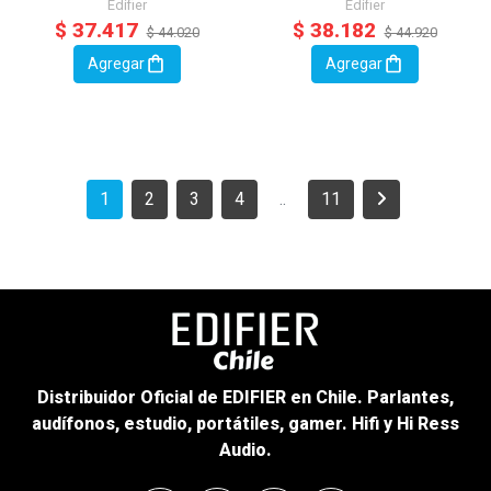
Edifier
Edifier
$ 37.417
$ 38.182
$ 44.020
$ 44.920
Agregar
Agregar
1
2
3
4
..
11
Distribuidor Oficial de EDIFIER en Chile. Parlantes,
audífonos, estudio, portátiles, gamer. Hifi y Hi Ress
Audio.