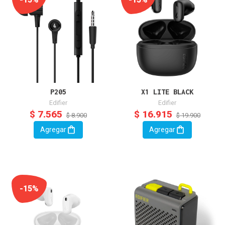
P205
X1 LITE BLACK
Edifier
Edifier
$ 7.565
$ 16.915
$ 8.900
$ 19.900
Agregar
Agregar
-15%