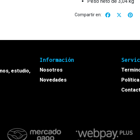
Peso neto de 3,04 kg
Compartir en:
Información
Servi
Nosotros
Termino
onos, estudio,
Novedades
Polític
Contac