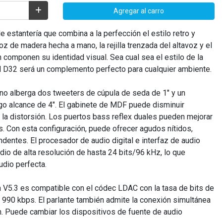
Agregar al carro
de estantería que combina a la perfección el estilo retro y
z de madera hecha a mano, la rejilla trenzada del altavoz y el
 componen su identidad visual. Sea cual sea el estilo de la
el D32 será un complemento perfecto para cualquier ambiente.
no alberga dos tweeters de cúpula de seda de 1" y un
go alcance de 4". El gabinete de MDF puede disminuir
 la distorsión. Los puertos bass reflex duales pueden mejorar
s. Con esta configuración, puede ofrecer agudos nítidos,
dentes. El procesador de audio digital e interfaz de audio
dio de alta resolución de hasta 24 bits/96 kHz, lo que
udio perfecta.
h V5.3 es compatible con el códec LDAC con la tasa de bits de
 990 kbps. El parlante también admite la conexión simultánea
h. Puede cambiar los dispositivos de fuente de audio