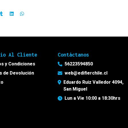
cio Al Cliente
Contáctanos
s y Condiciones
56223594850
as de Devolución
web@edifierchile.cl
to
Eduardo Ruiz Valledor 4094,
San Miguel
Lun a Vie 10:00 a 18:30hrs