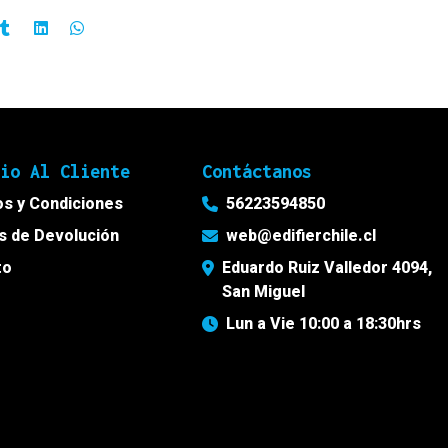
cio Al Cliente
Contáctanos
s y Condiciones
56223594850
as de Devolución
web@edifierchile.cl
to
Eduardo Ruiz Valledor 4094,
San Miguel
Lun a Vie 10:00 a 18:30hrs