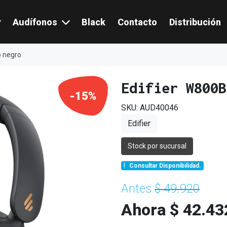
Audífonos
Black
Contacto
Distribución
o negro
Edifier W800B
-15%
SKU: AUD40046
Edifier
Stock por sucursal
Consultar Disponibilidad.
Antes
$ 49.920
Ahora $ 42.43