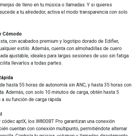
merjas de lleno en tu música o llamadas. Y si quieres
 sucede a tu alrededor, activa el modo transparencia con solo
 y Cómodo
sta, con acabados premium y logotipo dorado de Edifier,
alquier estilo. Además, cuenta con almohadillas de cuero
ada ajustable, ideales para largas sesiones de uso sin fatiga.
ilita llevarlos a todas partes.
Rápida
a de hasta 55 horas de autonomía sin ANC, y hasta 35 horas con
ada. Además, con solo 10 minutos de carga, obtén hasta 5
 a su función de carga rápida.
l
y códec aptX, los W800BT Pro garantizan una conexión
mbién cuentan con conexión multipunto, permitiéndote alternar
encilla. Controla tu música, volumen y llamadas directamente