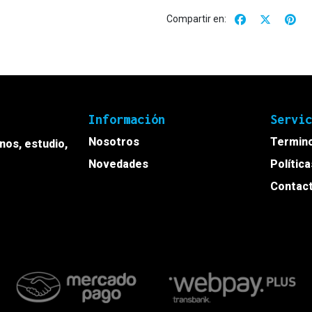
Compartir en:
Información
Servi
Nosotros
Termino
onos, estudio,
Novedades
Polític
Contac