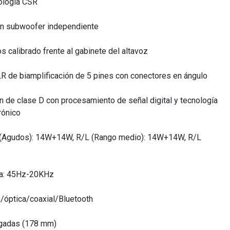
ología CSR
 un subwoofer independiente
os calibrado frente al gabinete del altavoz
LR de biamplificación de 5 pines con conectores en ángulo
n de clase D con procesamiento de señal digital y tecnología
rónico
L (Agudos): 14W+14W, R/L (Rango medio): 14W+14W, R/L
ia: 45Hz-20KHz
a/óptica/coaxial/Bluetooth
lgadas (178 mm)