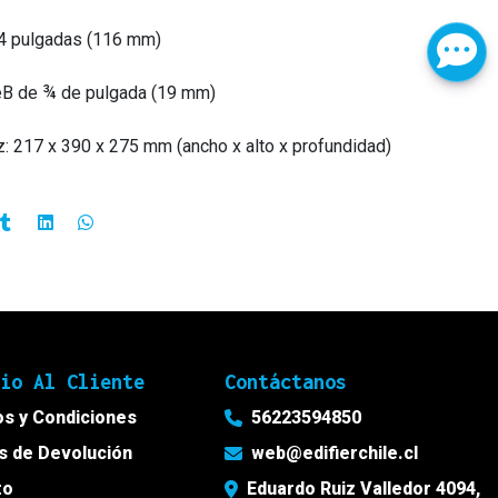
4 pulgadas (116 mm)
eB de ¾ de pulgada (19 mm)
: 217 x 390 x 275 mm (ancho x alto x profundidad)
cio Al Cliente
Contáctanos
s y Condiciones
56223594850
as de Devolución
web@edifierchile.cl
to
Eduardo Ruiz Valledor 4094,