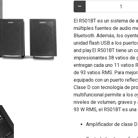
El R501BT es un sistema de al
múltiples fuentes de audio me
Bluetooth. Además, los oyent
unidad flash USB a los puertos
and play.El R501BT tiene un 
impresionantes 38 vatios de g
entregan cada uno 11 vatios R
de 93 vatios RMS. Para mejora
equipado con un puerto reflec
Clase D con tecnología de pro
multifuncional permite a los o
niveles de volumen, graves y 
93 W RMS, el R501BT es una so
Amplificador de clase D