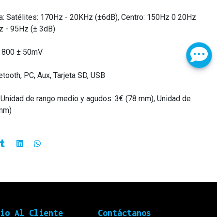
a: Satélites: 170Hz - 20KHz (±6dB), Centro: 150Hz 0 20Hz
z - 95Hz (± 3dB)
: 800 ± 50mV
uetooth, PC, Aux, Tarjeta SD, USB
: Unidad de rango medio y agudos: 3€ (78 mm), Unidad de
 mm)
cio Al Cliente
Contáctanos