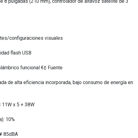
e 8 pulgadas (210 mm), controlador de altavoz satélite de 3
ustes/configuraciones visuales
nidad flash USB
alámbrico funcional €¢ Fuente
da de alta eficiencia incorporada, bajo consumo de energía en
S 11W x 5 + 38W
a): 10%
‰¥ 85dBA