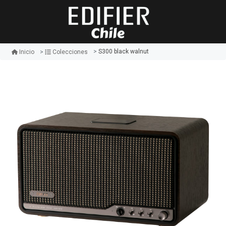
S300 black walnut
Inicio
Colecciones