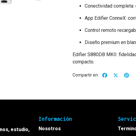
Conectividad completa: ó
App Edifier ConneX: con
Control remoto recargab
Diseño premium en blanc
Edifier S880DB MKII: fidelida
compacto.
Compartir en:
Información
Servi
Nosotros
Termino
onos, estudio,