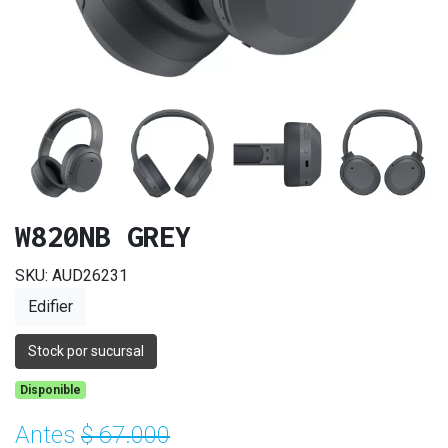
W820NB GREY
SKU: AUD26231
Edifier
Stock por sucursal
Disponible
Antes
$ 67.000