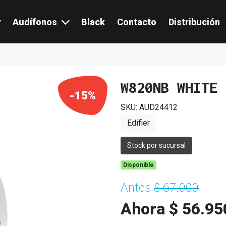
Audífonos
Black
Contacto
Distribución
W820NB WHITE
-15%
SKU: AUD24412
Edifier
Stock por sucursal
Disponible
Antes
$ 67.000
Ahora $ 56.95