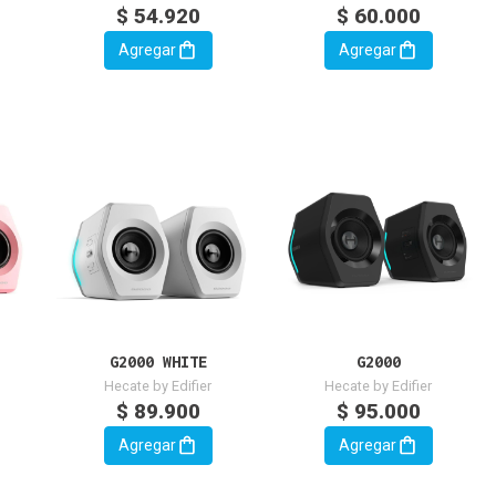
$ 54.920
$ 60.000
Agregar
Agregar
G2000 WHITE
G2000
Hecate by Edifier
Hecate by Edifier
$ 89.900
$ 95.000
Agregar
Agregar