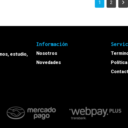
1
2
Información
Servi
Nosotros
Termino
onos, estudio,
Novedades
Polític
Contac