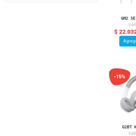
GM2 SE
Edif
$ 22.03
Agreg
-15%
G2BT 
Edif