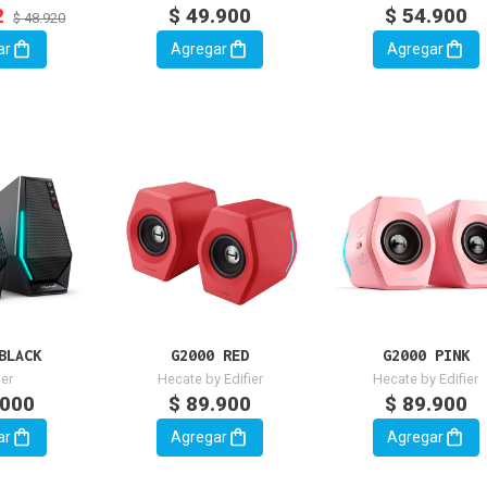
2
$ 49.900
$ 54.900
$ 48.920
ar
Agregar
Agregar
BLACK
G2000 RED
G2000 PINK
ier
Hecate by Edifier
Hecate by Edifier
.000
$ 89.900
$ 89.900
ar
Agregar
Agregar