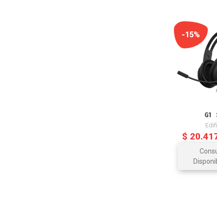
-15%
G1 
Edif
$ 20.41
Consu
Disponi