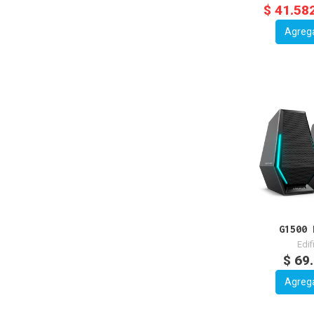
$ 41.58
Agreg
G1500 
Edif
$ 69
Agreg