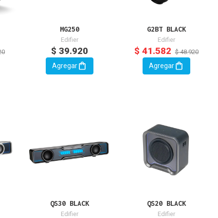
MG250
G2BT BLACK
Edifier
Edifier
$ 39.920
$ 41.582
20
$ 48.920
Agregar
Agregar
QS30 BLACK
QS20 BLACK
Edifier
Edifier