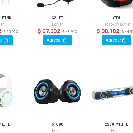
 PINK
G2 II
GT4
ier
Edifier
Hecate by Edifier
2
$ 37.332
$ 38.182
$ 25.920
$ 43.920
$ 44.9
ar
Agregar
Agregar
WHITE
G1000
QS30 WHITE
ier
Edifier
Edifier