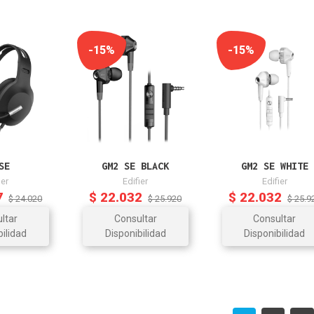
-15%
-15%
SE
GM2 SE BLACK
GM2 SE WHITE
ier
Edifier
Edifier
7
$ 22.032
$ 22.032
$ 24.020
$ 25.920
$ 25.9
ltar
Consultar
Consultar
bilidad
Disponibilidad
Disponibilidad