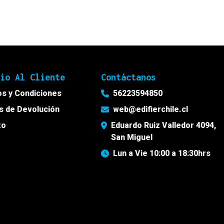
cio Al Cliente
Contáctanos
s y Condiciones
56223594850
as de Devolución
web@edifierchile.cl
to
Eduardo Ruiz Valledor 4094,
San Miguel
Lun a Vie 10:00 a 18:30hrs