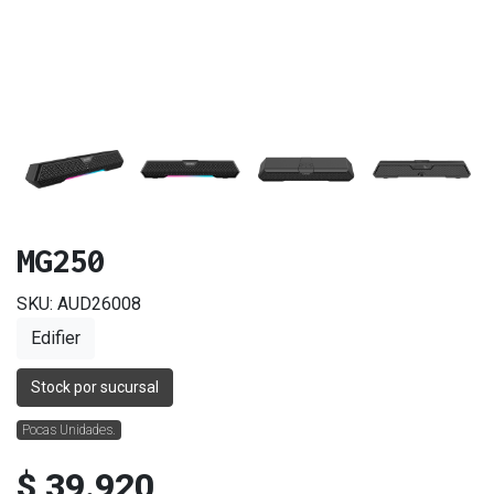
MG250
SKU: AUD26008
Edifier
Stock por sucursal
Pocas Unidades.
$ 39.920